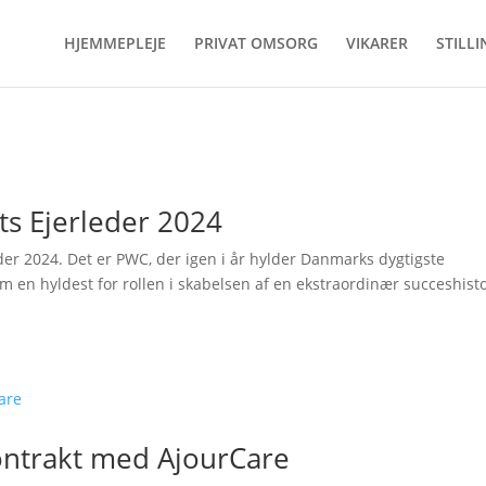
HJEMMEPLEJE
PRIVAT OMSORG
VIKARER
STILL
ets Ejerleder 2024
eder 2024. Det er PWC, der igen i år hylder Danmarks dygtigste
om en hyldest for rollen i skabelsen af en ekstraordinær succeshist
ntrakt med AjourCare