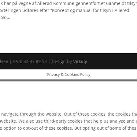
.dk har på vegne af Allerød Kommune gennemført et uanmeldt tilsy
rteringen udføres efter ”Koncept og manual for tilsyn i Allerød
ld...
løse | CVR: 34 47 89 53 | Design by
Virtuly
Privacy & Cookies Policy
navigate through the website. Out of these cookies, the cookies th
he website. We also use third-party cookies that help us analyze an
e option to opt-out of these cookies. But opting out of some of th