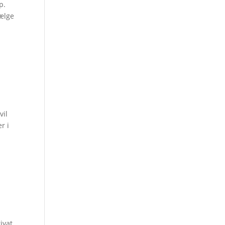
p.
vælge
vil
r i
ivat