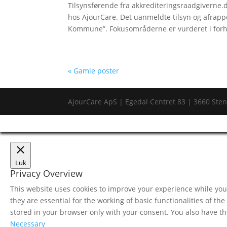
Tilsynsførende fra akkrediteringsraadgiverne
hos AjourCare. Det uanmeldte tilsyn og afrappo
Kommune”. Fokusområderne er vurderet i forho
« Gamle poster
AjourCare ApS | Egedal Centret 83 | 3660 Sten
Luk
Privacy Overview
This website uses cookies to improve your experience while you 
they are essential for the working of basic functionalities of t
stored in your browser only with your consent. You also have th
Necessary