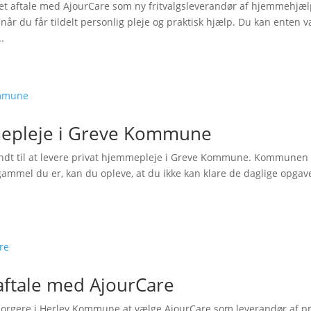
aftale med AjourCare som ny fritvalgsleverandør af hjemmehjæl
når du får tildelt personlig pleje og praktisk hjælp. Du kan enten 
.
mepleje i Greve Kommune
ndt til at levere privat hjemmepleje i Greve Kommune. Kommunen 
gammel du er, kan du opleve, at du ikke kan klare de daglige opgave
ftale med AjourCare
 borgere i Herlev Kommune at vælge AjourCare som leverandør af pr