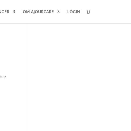
INGER
OM AJOURCARE
LOGIN
orie