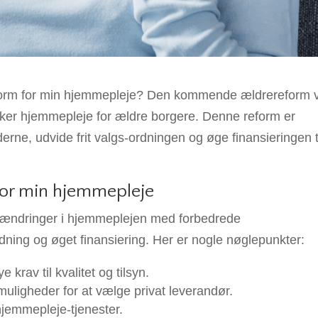
rm for min hjemmepleje? Den kommende ældrereform v
ker hjemmepleje for ældre borgere. Denne reform er
derne, udvide frit valgs-ordningen og øge finansieringen t
for min hjemmepleje
ndringer i hjemmeplejen med forbedrede
ordning og øget finansiering. Her er nogle nøglepunkter:
e krav til kvalitet og tilsyn.
muligheder for at vælge privat leverandør.
hjemmepleje-tjenester.