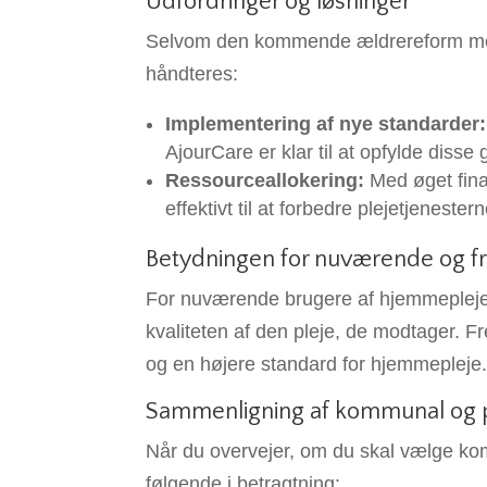
Udfordringer og løsninger
Selvom den kommende ældrereform medf
håndteres:
Implementering af nye standarder:
AjourCare er klar til at opfylde dis
Ressourceallokering:
Med øget finan
effektivt til at forbedre plejetjenestern
Betydningen for nuværende og f
For nuværende brugere af hjemmepleje
kvaliteten af den pleje, de modtager. F
og en højere standard for hjemmepleje
Sammenligning af kommunal og 
Når du overvejer, om du skal vælge komm
følgende i betragtning: