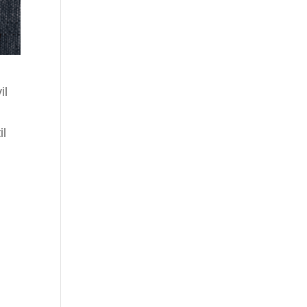
il
il