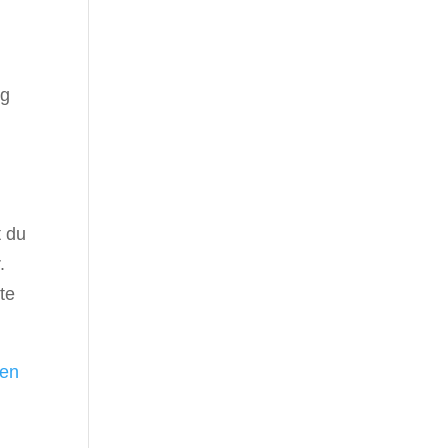
ng
t du
.
te
gen