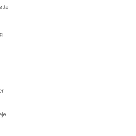
øtte
og
er
eje