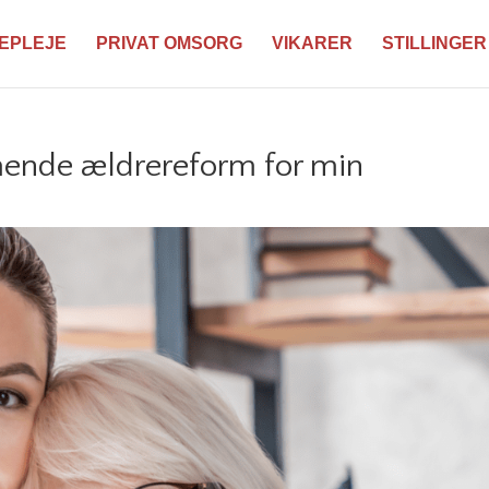
EPLEJE
PRIVAT OMSORG
VIKARER
STILLINGER
ende ældrereform for min