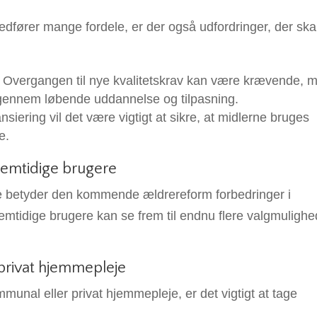
ører mange fordele, er der også udfordringer, der ska
Overgangen til nye kvalitetskrav kan være krævende, 
se gennem løbende uddannelse og tilpasning.
siering vil det være vigtigt at sikre, at midlerne bruges
e.
remtidige brugere
 betyder den kommende ældrereform forbedringer i
remtidige brugere kan se frem til endnu flere valgmulighe
.
privat hjemmepleje
unal eller privat hjemmepleje, er det vigtigt at tage