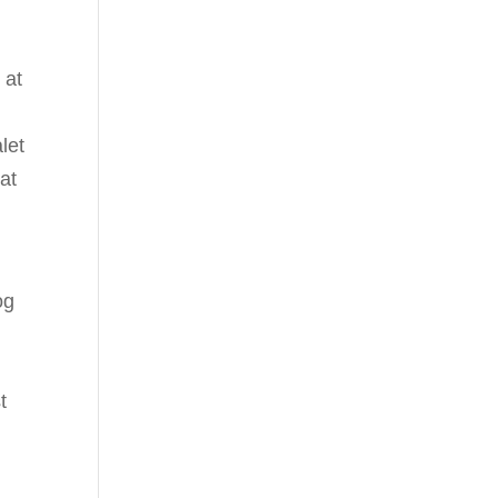
 at
let
at
og
t