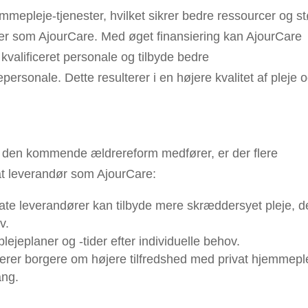
mmepleje-tjenester, hvilket sikrer bedre ressourcer og st
ører som AjourCare. Med øget finansiering kan AjourCare
kvalificeret personale og tilbyde bedre
rsonale. Dette resulterer i en højere kvalitet af pleje 
m den kommende ældrereform medfører, er der flere
vat leverandør som AjourCare:
ate leverandører kan tilbyde mere skræddersyet pleje, d
v.
lejeplaner og -tider efter individuelle behov.
erer borgere om højere tilfredshed med privat hjemmepl
ang.